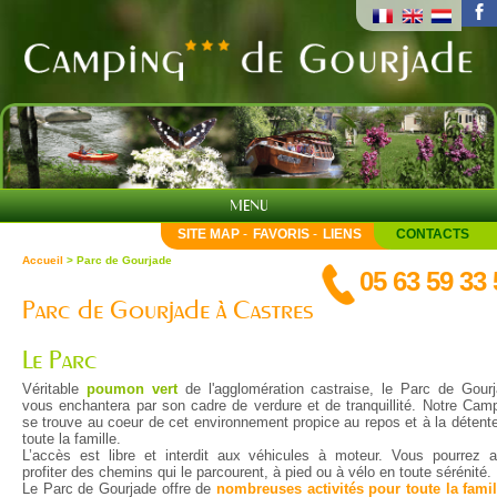
f
MENU
SITE MAP
-
FAVORIS
-
LIENS
CONTACTS
Accueil
> Parc de Gourjade
05 63 59 33 
Parc de Gourjade à Castres
Le Parc
Véritable
poumon vert
de l'agglomération castraise, le Parc de Gour
vous enchantera par son cadre de verdure et de tranquillité. Notre Cam
se trouve au coeur de cet environnement propice au repos et à la détent
toute la famille.
L’accès est libre et interdit aux véhicules à moteur. Vous pourrez a
profiter des chemins qui le parcourent, à pied ou à vélo en toute sérénité.
Le Parc de Gourjade offre de
nombreuses activités pour toute la famil